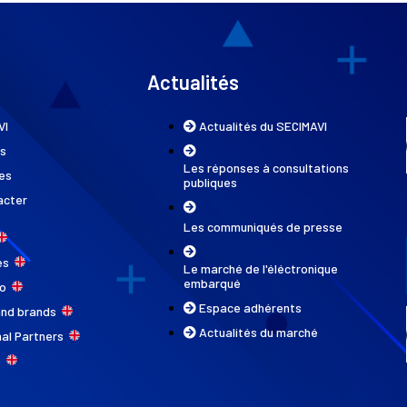
Actualités
VI
Actualités du SECIMAVI
ns
Les réponses à consultations
es
publiques
acter
Les communiqués de presse
ces
Le marché de l'éléctronique
embarqué
do
Espace adhérents
and brands
Actualités du marché
nal Partners
s