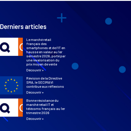
Derniers articles
Le marché retail
français des
smartphones et de l’IT en
hausse en valeur au 1er
semestre 2026, porté par
une revalorisation du
prix moyen de vente
Découvrir »
Révision de la Directive
SMA, le SECIMAVI
contribue aux réflexions
Découvrir »
Bonne résistance du
marché retail IT et
télécoms français au 1er
trimestre 2026
Découvrir »