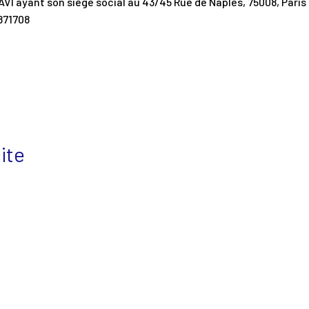
AVI ayant son siège social au 43/45 Rue de Naples, 75008, Paris 
9871708
ite