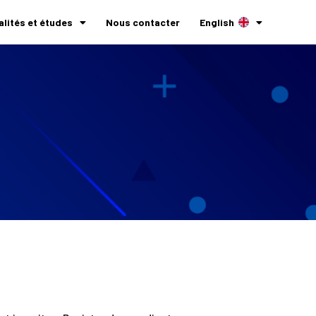
alités et études
Nous contacter
English