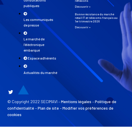
consultations
réflexions
publiques
Découvrir »
Bonne résistance du marché
retail IT et télécoms français au
Les communiqués
1er trimestre 2026
de presse
Découvrir »
Le marché de
l'éléctronique
embarqué
Espace adhérents
Actualités du marché
© Copyright 2022 SECIMAVI –
Mentions légales
–
Politique de
confidentialité
–
Plan de site
–
Modifier vos préférences de
cookies