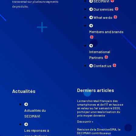
SECIMAVI
transversal sur plusieurs segments
de produits.
Our services
What we do
Members and brands
International
Partners
Contact us
Derniers articles
Actualités
Le marché retail français des
smartphones et de l’IT en hausse
en valeur au 1er semestre 2026,
Actualités du
porté par une revalorisation du
prix moyen de vente
SECIMAVI
Découvrir »
Révision de la Directive SMA, le
Les réponses à
SECIMAVI contribue aux