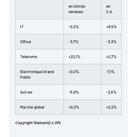
en Unités
en
vendues
C.A.
IT
-0,2%
+8,5%
Office
-3,7%
-3,3%
Telecoms
+22,1%
+2,7%
Electronique Grand
+0,3%
-7,1%
Public
Autres
-5,9%
-2,5%
Marché global
+0,3%
+2,2%
Copyright NielsenIQ x GfK