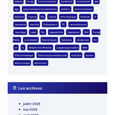
ademe
arcep
Consommation
durabilité
ecosystem
eee
egp
empreinteenvironnementale
enfants
environnement
fiabilité
France
IFA
indice
Informatique
Internet
IT
jeunesse
marché
Ordinateurs
PC
reconditionné
recyclage
retail
Rnt
réparabilité
réparation
SAV
Social
Media
soutenable
Statistiques
Tablettes
tendances
Tnt
tri
tv
Téléphones Mobiles
usageresponsable
Web
Électroménager
Électronique embarquée
écologie
écrans
électronique
émissions
Les archives
juillet 2026
mai 2026
avril 2026