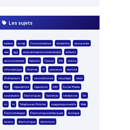
Les sujets
ademe
arcep
Consommation
durabilité
ecosystem
eee
egp
empreinteenvironnementale
enfants
environnement
fiabilité
France
IFA
indice
Informatique
Internet
IT
jeunesse
marché
Ordinateurs
PC
reconditionné
recyclage
retail
Rnt
réparabilité
réparation
SAV
Social Media
soutenable
Statistiques
Tablettes
tendances
Tnt
tri
tv
Téléphones Mobiles
usageresponsable
Web
Électroménager
Électronique embarquée
écologie
écrans
électronique
émissions