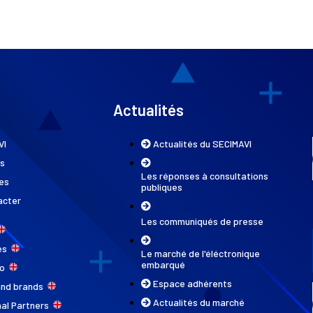
Actualités
VI
Actualités du SECIMAVI
ns
Les réponses à consultations
es
publiques
acter
Les communiqués de presse
ces
Le marché de l'éléctronique
embarqué
do
Espace adhérents
and brands
Actualités du marché
nal Partners