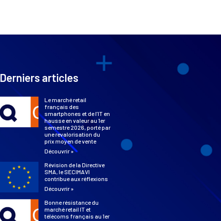
Derniers articles
Le marché retail
français des
smartphones et de l’IT en
hausse en valeur au 1er
semestre 2026, porté par
une revalorisation du
prix moyen de vente
Découvrir »
Révision de la Directive
SMA, le SECIMAVI
contribue aux réflexions
Découvrir »
Bonne résistance du
marché retail IT et
télécoms français au 1er