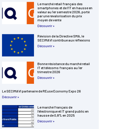
Le marché retail français des
smartphones et de l’IT en hausse en
valeur au 1er semestre 2026, porté
par une revalorisation du prix
moyen de vente
Découvrir »
Révision de la Directive SMA, le
SECIMAVI contribue aux réflexions
Découvrir »
Bonne résistance du marché retail
IT et télécoms français au 1er
trimestre 2026
Découvrir »
Le SECIMAVI partenaire de REuse Economy Expo 26
Découvrir »
Le marché français de
l’électronique et IT grand public en
hausse de 0,8% en 2025
Découvrir »