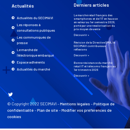
Derniers articles
Actualités
Le marché retail français des
Actualités du SECIMAVI
smartphones et de l’IT en hausse
en valeur au 1er semestre 2026,
Les réponses à
porté par une revalorisation du
prix moyen de vente
consultations publiques
Découvrir »
Les communiqués de
presse
Révision de la Directive SMA, le
SECIMAVI contribue aux
Le marché de
réflexions
l'éléctronique embarqué
Découvrir »
Espace adhérents
Bonne résistance du marché
retail IT et télécoms français au
Actualités du marché
1er trimestre 2026
Découvrir »
© Copyright 2022 SECIMAVI –
Mentions légales
–
Politique de
confidentialité
–
Plan de site
–
Modifier vos préférences de
cookies