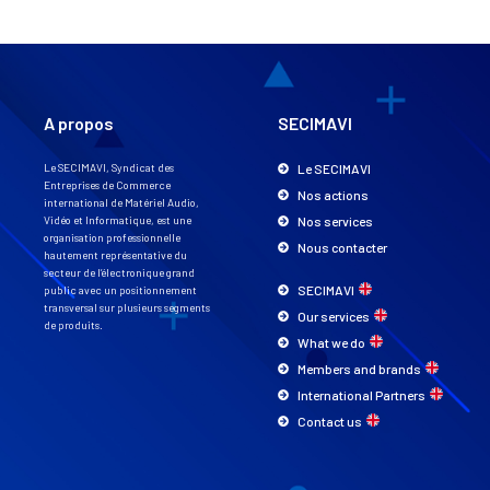
A propos
SECIMAVI
Le SECIMAVI, Syndicat des
Le SECIMAVI
Entreprises de Commerce
Nos actions
international de Matériel Audio,
Vidéo et Informatique, est une
Nos services
organisation professionnelle
Nous contacter
hautement représentative du
secteur de l’électronique grand
SECIMAVI
public avec un positionnement
transversal sur plusieurs segments
Our services
de produits.
What we do
Members and brands
International Partners
Contact us