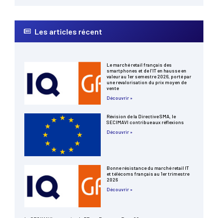
Les articles récent
Le marché retail français des
smartphones et de l’IT en hausse en
valeur au 1er semestre 2026, porté par
une revalorisation du prix moyen de
vente
Découvrir »
Révision de la Directive SMA, le
SECIMAVI contribue aux réflexions
Découvrir »
Bonne résistance du marché retail IT
et télécoms français au 1er trimestre
2026
Découvrir »