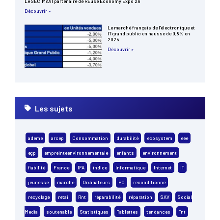
Le SECIMAVI partenaire de REuse Economy Expo 26
Découvrir »
Le marché français de l’électronique et
IT grand public en hausse de 0,8% en
2025
Découvrir »
Les sujets
ademe
arcep
Consommation
durabilité
ecosystem
eee
egp
empreinteenvironnementale
enfants
environnement
fiabilité
France
IFA
indice
Informatique
Internet
IT
jeunesse
marché
Ordinateurs
PC
reconditionné
recyclage
retail
Rnt
réparabilité
réparation
SAV
Social
Media
soutenable
Statistiques
Tablettes
tendances
Tnt