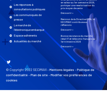
en valeur au 1er semestre 2026,
Les réponses à
porté par une revalorisation du
prix moyen de vente
consultations publiques
Découvrir »
Les communiqués de
presse
Révision de la Directive SMA, le
SECIMAVI contribue aux
Le marché de
réflexions
l'éléctronique embarqué
Découvrir »
Espace adhérents
Bonne résistance du marché
retail IT et télécoms français au
Actualités du marché
1er trimestre 2026
Découvrir »
© Copyright 2022 SECIMAVI –
Mentions légales
–
Politique de
confidentialité
–
Plan de site
–
Modifier vos préférences de
cookies