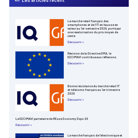
Le marché retail français des
smartphones et de l’IT en hausse en
valeur au 1er semestre 2026, porté par
une revalorisation du prix moyen de
vente
Découvrir »
Révision de la Directive SMA, le
SECIMAVI contribue aux réflexions
Découvrir »
Bonne résistance du marché retail IT
et télécoms français au 1er trimestre
2026
Découvrir »
Le SECIMAVI partenaire de REuse Economy Expo 26
Découvrir »
Le marché français de l’électronique et