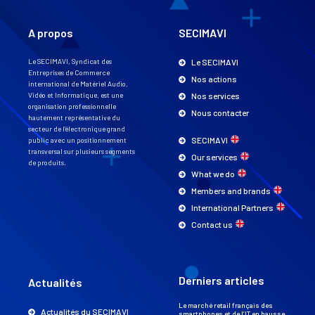
A propos
SECIMAVI
Le SECIMAVI, Syndicat des
Le SECIMAVI
Entreprises de Commerce
Nos actions
international de Matériel Audio,
Vidéo et Informatique, est une
Nos services
organisation professionnelle
Nous contacter
hautement représentative du
secteur de l’électronique grand
SECIMAVI
public avec un positionnement
transversal sur plusieurs segments
Our services
de produits.
What we do
Members and brands
International Partners
Contact us
Derniers articles
Actualités
Le marché retail français des
Actualités du SECIMAVI
smartphones et de l’IT en hausse