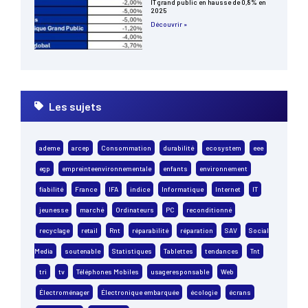
IT grand public en hausse de 0,8% en
2025
Découvrir »
Les sujets
ademe
arcep
Consommation
durabilité
ecosystem
eee
egp
empreinteenvironnementale
enfants
environnement
fiabilité
France
IFA
indice
Informatique
Internet
IT
jeunesse
marché
Ordinateurs
PC
reconditionné
recyclage
retail
Rnt
réparabilité
réparation
SAV
Social
Media
soutenable
Statistiques
Tablettes
tendances
Tnt
tri
tv
Téléphones Mobiles
usageresponsable
Web
Électroménager
Électronique embarquée
écologie
écrans