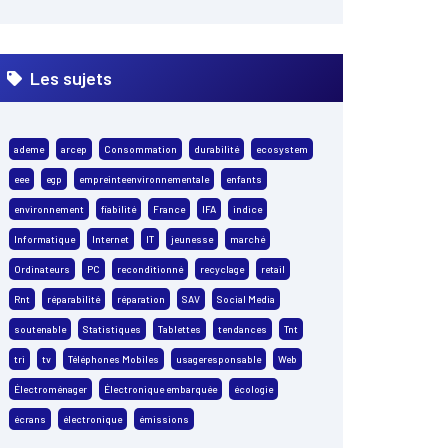
Les sujets
ademe
arcep
Consommation
durabilité
ecosystem
eee
egp
empreinteenvironnementale
enfants
environnement
fiabilité
France
IFA
indice
Informatique
Internet
IT
jeunesse
marché
Ordinateurs
PC
reconditionné
recyclage
retail
Rnt
réparabilité
réparation
SAV
Social Media
soutenable
Statistiques
Tablettes
tendances
Tnt
tri
tv
Téléphones Mobiles
usageresponsable
Web
Électroménager
Électronique embarquée
écologie
écrans
électronique
émissions