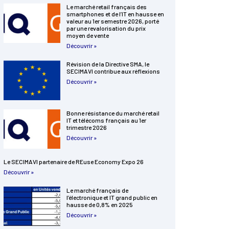
Le marché retail français des
smartphones et de l’IT en hausse en
valeur au 1er semestre 2026, porté
par une revalorisation du prix
moyen de vente
Découvrir »
Révision de la Directive SMA, le
SECIMAVI contribue aux réflexions
Découvrir »
Bonne résistance du marché retail
IT et télécoms français au 1er
trimestre 2026
Découvrir »
Le SECIMAVI partenaire de REuse Economy Expo 26
Découvrir »
Le marché français de
l’électronique et IT grand public en
hausse de 0,8% en 2025
Découvrir »