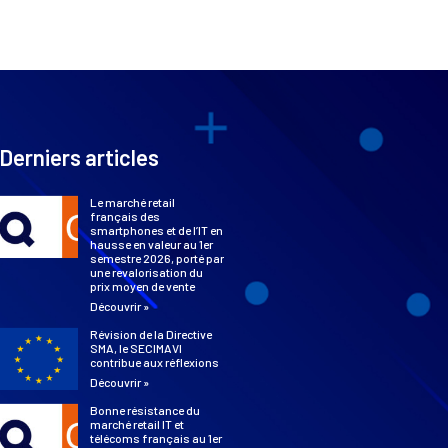
Derniers articles
Le marché retail
français des
smartphones et de l’IT en
hausse en valeur au 1er
semestre 2026, porté par
une revalorisation du
prix moyen de vente
Découvrir »
Révision de la Directive
SMA, le SECIMAVI
contribue aux réflexions
Découvrir »
Bonne résistance du
marché retail IT et
télécoms français au 1er