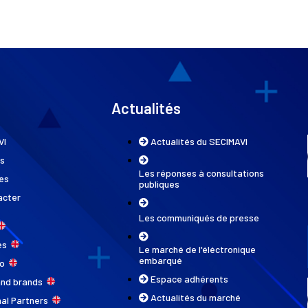
Actualités
VI
Actualités du SECIMAVI
ns
Les réponses à consultations
es
publiques
acter
Les communiqués de presse
ces
Le marché de l'éléctronique
embarqué
do
Espace adhérents
and brands
Actualités du marché
nal Partners