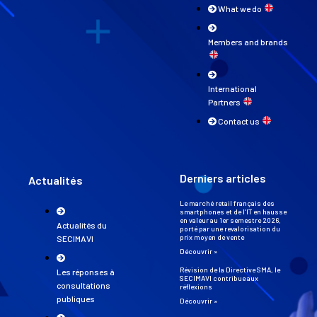
What we do
Members and brands
International
Partners
Contact us
Derniers articles
Actualités
Le marché retail français des
smartphones et de l’IT en hausse
en valeur au 1er semestre 2026,
Actualités du
porté par une revalorisation du
prix moyen de vente
SECIMAVI
Découvrir »
Révision de la Directive SMA, le
Les réponses à
SECIMAVI contribue aux
consultations
réflexions
publiques
Découvrir »