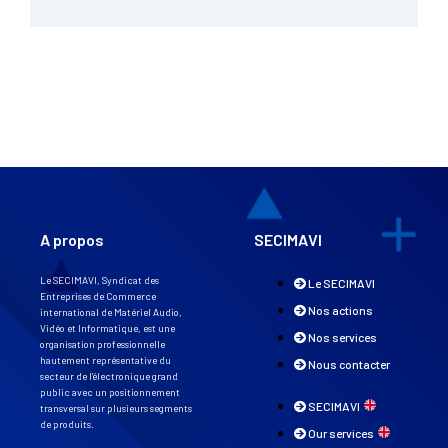
A propos
SECIMAVI
Le SECIMAVI, Syndicat des
Le SECIMAVI
Entreprises de Commerce
Nos actions
international de Matériel Audio,
Vidéo et Informatique, est une
Nos services
organisation professionnelle
hautement représentative du
Nous contacter
secteur de l’électronique grand
public avec un positionnement
SECIMAVI
transversal sur plusieurs segments
de produits.
Our services