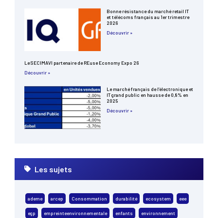
Bonne résistance du marché retail IT
et télécoms français au 1er trimestre
2026
Découvrir »
Le SECIMAVI partenaire de REuse Economy Expo 26
Découvrir »
Le marché français de l’électronique et
IT grand public en hausse de 0,8% en
2025
Découvrir »
Les sujets
ademe
arcep
Consommation
durabilité
ecosystem
eee
egp
empreinteenvironnementale
enfants
environnement