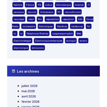
fiabilité
France
IFA
indice
Informatique
Internet
IT
jeunesse
marché
Ordinateurs
PC
reconditionné
recyclage
retail
Rnt
réparabilité
réparation
SAV
Social
Media
soutenable
Statistiques
Tablettes
tendances
Tnt
tri
tv
Téléphones Mobiles
usageresponsable
Web
Électroménager
Électronique embarquée
écologie
écrans
électronique
émissions
Les archives
juillet 2026
mai 2026
avril 2026
février 2026
janvier 2026