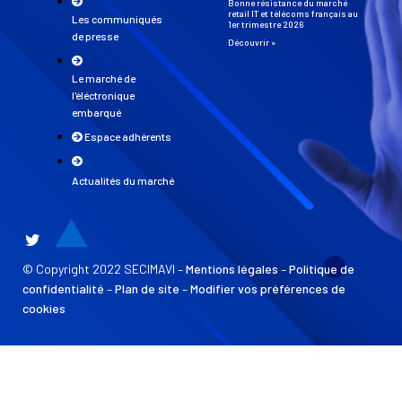
Bonne résistance du marché
retail IT et télécoms français au
Les communiqués
1er trimestre 2026
de presse
Découvrir »
Le marché de
l'éléctronique
embarqué
Espace adhérents
Actualités du marché
© Copyright 2022 SECIMAVI –
Mentions légales
–
Politique de
confidentialité
–
Plan de site
–
Modifier vos préférences de
cookies