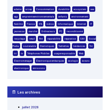
ademe
arcep
Consommation
durabilité
ecosystem
eee
egp
empreinteenvironnementale
enfants
environnement
fiabilité
France
IFA
indice
Informatique
Internet
IT
jeunesse
marché
Ordinateurs
PC
reconditionné
recyclage
retail
Rnt
réparabilité
réparation
SAV
Social
Media
soutenable
Statistiques
Tablettes
tendances
Tnt
tri
tv
Téléphones Mobiles
usageresponsable
Web
Électroménager
Électronique embarquée
écologie
écrans
électronique
émissions
Les archives
juillet 2026