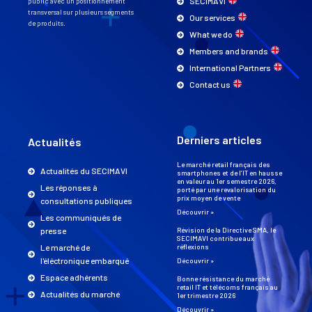
SECIMAVI
public avec un positionnement
transversal sur plusieurs segments
Our services
de produits.
What we do
Members and brands
International Partners
Contact us
Derniers articles
Actualités
Le marché retail français des
Actualités du SECIMAVI
smartphones et de l’IT en hausse
en valeur au 1er semestre 2026,
Les réponses à
porté par une revalorisation du
prix moyen de vente
consultations publiques
Découvrir »
Les communiqués de
presse
Révision de la Directive SMA, le
SECIMAVI contribue aux
Le marché de
réflexions
l'éléctronique embarqué
Découvrir »
Espace adhérents
Bonne résistance du marché
retail IT et télécoms français au
Actualités du marché
1er trimestre 2026
Découvrir »