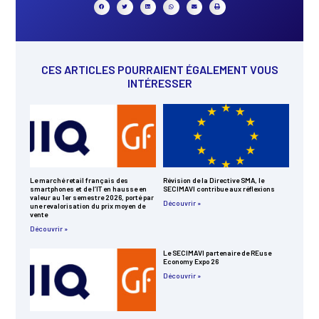
CES ARTICLES POURRAIENT ÉGALEMENT VOUS
INTÉRESSER
Le marché retail français des
Révision de la Directive SMA, le
smartphones et de l’IT en hausse en
SECIMAVI contribue aux réflexions
valeur au 1er semestre 2026, porté par
Découvrir »
une revalorisation du prix moyen de
vente
Découvrir »
Le SECIMAVI partenaire de REuse
Economy Expo 26
Découvrir »