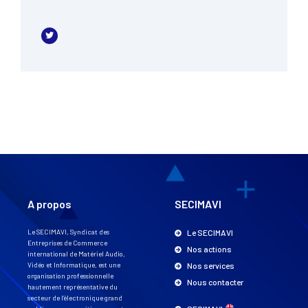
A propos
SECIMAVI
Le SECIMAVI, Syndicat des
Le SECIMAVI
Entreprises de Commerce
Nos actions
international de Matériel Audio,
Vidéo et Informatique, est une
Nos services
organisation professionnelle
Nous contacter
hautement représentative du
secteur de l’électronique grand