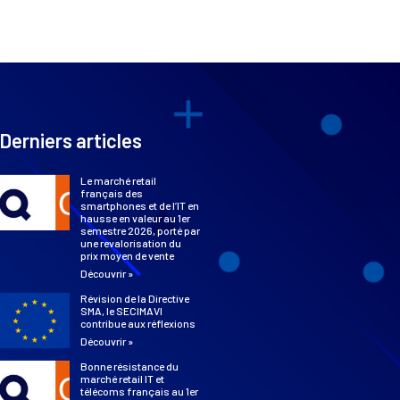
Derniers articles
Le marché retail
français des
smartphones et de l’IT en
hausse en valeur au 1er
semestre 2026, porté par
une revalorisation du
prix moyen de vente
Découvrir »
Révision de la Directive
SMA, le SECIMAVI
contribue aux réflexions
Découvrir »
Bonne résistance du
marché retail IT et
télécoms français au 1er