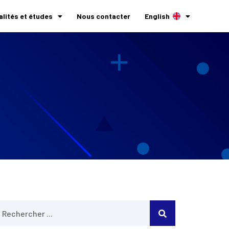
alités et études
Nous contacter
English