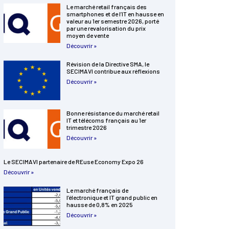
Le marché retail français des
smartphones et de l’IT en hausse en
valeur au 1er semestre 2026, porté
par une revalorisation du prix
moyen de vente
Découvrir »
Révision de la Directive SMA, le
SECIMAVI contribue aux réflexions
Découvrir »
Bonne résistance du marché retail
IT et télécoms français au 1er
trimestre 2026
Découvrir »
Le SECIMAVI partenaire de REuse Economy Expo 26
Découvrir »
Le marché français de
l’électronique et IT grand public en
hausse de 0,8% en 2025
Découvrir »