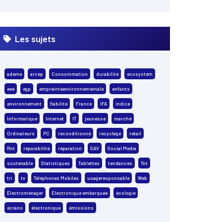
Les sujets
ademe
arcep
Consommation
durabilité
ecosystem
eee
egp
empreinteenvironnementale
enfants
environnement
fiabilité
France
IFA
indice
Informatique
Internet
IT
jeunesse
marché
Ordinateurs
PC
reconditionné
recyclage
retail
Rnt
réparabilité
réparation
SAV
Social Media
soutenable
Statistiques
Tablettes
tendances
Tnt
tri
tv
Téléphones Mobiles
usageresponsable
Web
Électroménager
Électronique embarquée
écologie
écrans
électronique
émissions