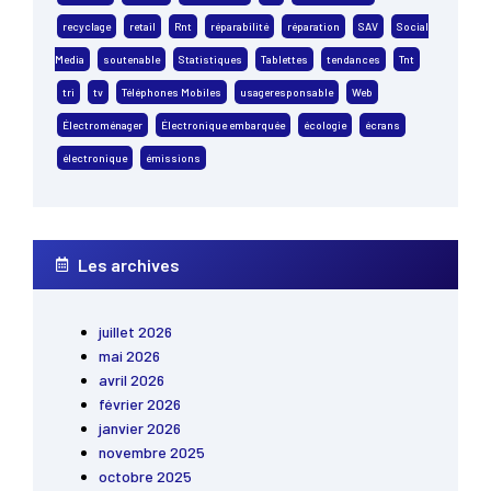
recyclage
retail
Rnt
réparabilité
réparation
SAV
Social
Media
soutenable
Statistiques
Tablettes
tendances
Tnt
tri
tv
Téléphones Mobiles
usageresponsable
Web
Électroménager
Électronique embarquée
écologie
écrans
électronique
émissions
Les archives
juillet 2026
mai 2026
avril 2026
février 2026
janvier 2026
novembre 2025
octobre 2025