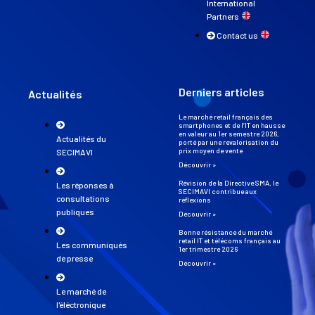
International
Partners
Contact us
Derniers articles
Actualités
Le marché retail français des
smartphones et de l’IT en hausse
en valeur au 1er semestre 2026,
Actualités du
porté par une revalorisation du
prix moyen de vente
SECIMAVI
Découvrir »
Révision de la Directive SMA, le
Les réponses à
SECIMAVI contribue aux
consultations
réflexions
publiques
Découvrir »
Bonne résistance du marché
retail IT et télécoms français au
Les communiqués
1er trimestre 2026
de presse
Découvrir »
Le marché de
l'éléctronique