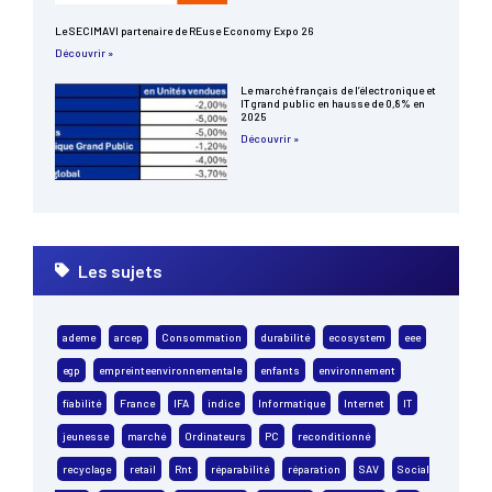
Le SECIMAVI partenaire de REuse Economy Expo 26
Découvrir »
Le marché français de l’électronique et
IT grand public en hausse de 0,8% en
2025
Découvrir »
Les sujets
ademe
arcep
Consommation
durabilité
ecosystem
eee
egp
empreinteenvironnementale
enfants
environnement
fiabilité
France
IFA
indice
Informatique
Internet
IT
jeunesse
marché
Ordinateurs
PC
reconditionné
recyclage
retail
Rnt
réparabilité
réparation
SAV
Social