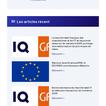
Les articles récent
Le marché retail français des
smartphones et de l’IT en hausse en
valeur au 1er semestre 2026, porté par
une revalorisation du prix moyen de
vente
Découvrir »
Révision de la Directive SMA, le
SECIMAVI contribue aux réflexions
Découvrir »
Bonne résistance du marché retail IT
et télécoms français au 1er trimestre
2026
Découvrir »