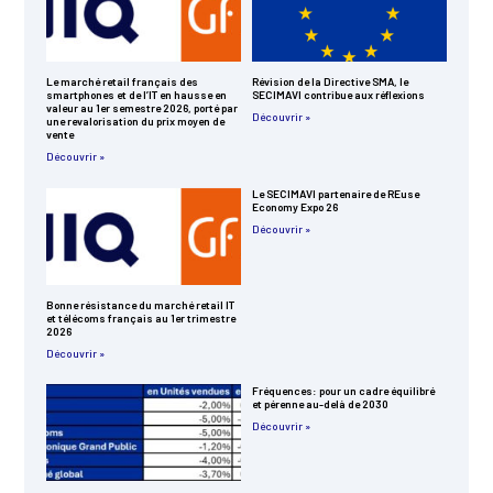
Le marché retail français des
Révision de la Directive SMA, le
smartphones et de l’IT en hausse en
SECIMAVI contribue aux réflexions
valeur au 1er semestre 2026, porté par
Découvrir »
une revalorisation du prix moyen de
vente
Découvrir »
Le SECIMAVI partenaire de REuse
Economy Expo 26
Découvrir »
Bonne résistance du marché retail IT
et télécoms français au 1er trimestre
2026
Découvrir »
Fréquences: pour un cadre équilibré
et pérenne au-delà de 2030
Découvrir »