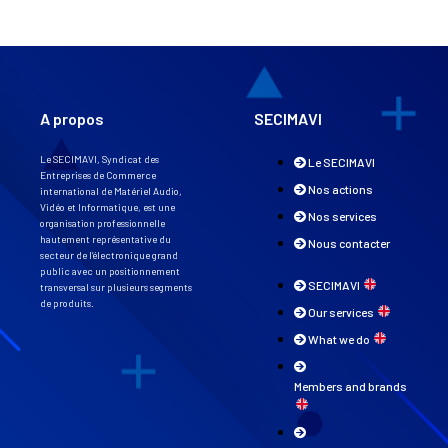
A propos
SECIMAVI
Le SECIMAVI, Syndicat des
Le SECIMAVI
Entreprises de Commerce
Nos actions
international de Matériel Audio,
Vidéo et Informatique, est une
Nos services
organisation professionnelle
hautement représentative du
Nous contacter
secteur de l’électronique grand
public avec un positionnement
SECIMAVI
transversal sur plusieurs segments
de produits.
Our services
What we do
Members and brands