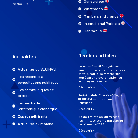
Our services
de produits.
What we do
Members and brands
International Partners
Contact us
Derniers articles
Actualités
Le marché retail français des
Actualités du SECIMAVI
smartphones et de l’IT en hausse
en valeur au 1er semestre 2026,
Les réponses à
porté par une revalorisation du
prix moyen de vente
consultations publiques
Découvrir »
Les communiqués de
presse
Révision de la Directive SMA, le
SECIMAVI contribue aux
Le marché de
réflexions
l'éléctronique embarqué
Découvrir »
Espace adhérents
Bonne résistance du marché
retail IT et télécoms français au
Actualités du marché
1er trimestre 2026
Découvrir »