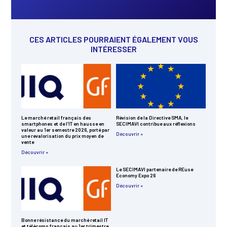
CES ARTICLES POURRAIENT ÉGALEMENT VOUS
INTÉRESSER
Le marché retail français des
Révision de la Directive SMA, le
smartphones et de l’IT en hausse en
SECIMAVI contribue aux réflexions
valeur au 1er semestre 2026, porté par
Découvrir »
une revalorisation du prix moyen de
vente
Découvrir »
Le SECIMAVI partenaire de REuse
Economy Expo 26
Découvrir »
Bonne résistance du marché retail IT
et télécoms français au 1er trimestre