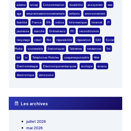
ademe
arcep
Consommation
durabilité
ecosystem
eee
egp
empreinteenvironnementale
enfants
environnement
fiabilité
France
IFA
indice
Informatique
Internet
IT
jeunesse
marché
Ordinateurs
PC
reconditionné
recyclage
retail
Rnt
réparabilité
réparation
SAV
Social
Media
soutenable
Statistiques
Tablettes
tendances
Tnt
tri
tv
Téléphones Mobiles
usageresponsable
Web
Électroménager
Électronique embarquée
écologie
écrans
électronique
émissions
Les archives
juillet 2026
mai 2026