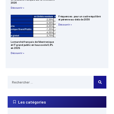
2026
Découvrir »
Fréquences: pour un cadre équilibré
et pérenne au-delà de 2030
Découvrir »
Le marché français de l’électronique
et IT grand public en hausse de 0,8%
en 2025
Découvrir »
Les catégories