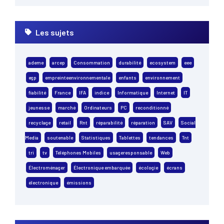
Les sujets
ademe
arcep
Consommation
durabilité
ecosystem
eee
egp
empreinteenvironnementale
enfants
environnement
fiabilité
France
IFA
indice
Informatique
Internet
IT
jeunesse
marché
Ordinateurs
PC
reconditionné
recyclage
retail
Rnt
réparabilité
réparation
SAV
Social
Media
soutenable
Statistiques
Tablettes
tendances
Tnt
tri
tv
Téléphones Mobiles
usageresponsable
Web
Électroménager
Électronique embarquée
écologie
écrans
électronique
émissions