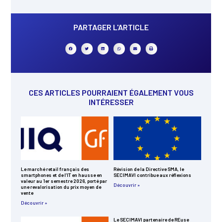
PARTAGER L'ARTICLE
CES ARTICLES POURRAIENT ÉGALEMENT VOUS
INTÉRESSER
Le marché retail français des
Révision de la Directive SMA, le
smartphones et de l’IT en hausse en
SECIMAVI contribue aux réflexions
valeur au 1er semestre 2026, porté par
Découvrir »
une revalorisation du prix moyen de
vente
Découvrir »
Le SECIMAVI partenaire de REuse