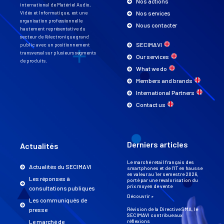
Nos actions
international de Matériel Audio,
Vidéo et Informatique, est une
Nos services
organisation professionnelle
Nous contacter
hautement représentative du
secteur de l’électronique grand
SECIMAVI
public avec un positionnement
transversal sur plusieurs segments
Our services
de produits.
What we do
Members and brands
International Partners
Contact us
Derniers articles
Actualités
Le marché retail français des
Actualités du SECIMAVI
smartphones et de l’IT en hausse
en valeur au 1er semestre 2026,
Les réponses à
porté par une revalorisation du
prix moyen de vente
consultations publiques
Découvrir »
Les communiqués de
presse
Révision de la Directive SMA, le
SECIMAVI contribue aux
Le marché de
réflexions