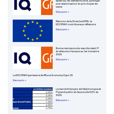
valeur au 1er semestre 2026, porté par
une revalorisation du prix moyen de
vente
Découvrir »
Révision de la Directive SMA, le
SECIMAVI contribue aux réflexions
Découvrir »
Bonne résistance du marché retail IT
et télécoms français au 1er trimestre
2026
Découvrir »
Le SECIMAVI partenaire de REuse Economy Expo 26
Découvrir »
Le marché français de l’électronique et
IT grand public en hausse de 0,8% en
2025
Découvrir »